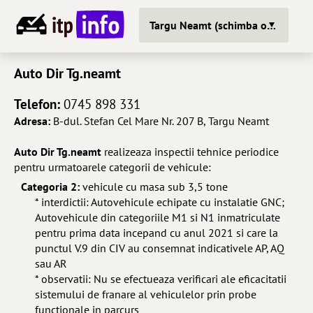
Targu Neamt (schimba oras)
Auto Dir Tg.neamt
Telefon:
0745 898 331
Adresa:
B-dul. Stefan Cel Mare Nr. 207 B, Targu Neamt
Auto Dir Tg.neamt
realizeaza inspectii tehnice periodice
pentru urmatoarele categorii de vehicule:
Categoria 2:
vehicule cu masa sub 3,5 tone
* interdictii: Autovehicule echipate cu instalatie GNC;
Autovehicule din categoriile M1 si N1 inmatriculate
pentru prima data incepand cu anul 2021 si care la
punctul V.9 din CIV au consemnat indicativele AP, AQ
sau AR
* observatii: Nu se efectueaza verificari ale eficacitatii
sistemului de franare al vehiculelor prin probe
functionale in parcurs