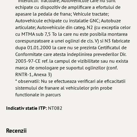
* interdictii: Tractoare; Autovehicule care nu sunt
echipate cu dispozitiv de amplificare a efortului de
apasare la pedala de frana; Vehicule tractate;
Autovehicule echipate cu instalatie GNC; Autobuze
articulate; Autovehicule din categ. N2 (cu exceptia celor
cu MTMA sub 7,5 To la care nu este posibila montarea
corespunzatoare a unei oglinzi de cls. V) si N3 fabricate
dupa 01.01.2000 la care nu se prezinta Certificatul de
Conformitate care atesta indeplinirea prevederilor Dir.
2003-97-CE ref. la campul de vizibilitate sau nu exista
marca de omologare pe suportul oglinzilor (conf.
RNTR-1, Anexa 3)
* observatii: Nu se efectueaza verificari ale eficacitatii
sistemului de franare al vehiculelor prin probe
functionale in parcurs
Indicativ statie ITP:
NT082
Recenzii