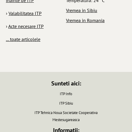
inainte de ITP
Temperatura: 24° C
Vremea in Sibiu
›
Valabilitatea ITP
Vremea in Romania
›
Acte necesare ITP
... toate articolele
Sunteti aici:
ITP Info
ITP Sibiu
ITP Tehnica Noua Societate Cooperativa
Mestesugareasca
Informatii: