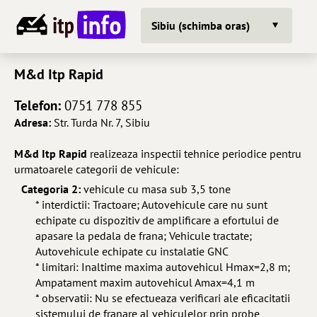
Sibiu (schimba oras)
M&d Itp Rapid
Telefon:
0751 778 855
Adresa:
Str. Turda Nr. 7, Sibiu
M&d Itp Rapid
realizeaza inspectii tehnice periodice pentru
urmatoarele categorii de vehicule:
Categoria 2:
vehicule cu masa sub 3,5 tone
* interdictii: Tractoare; Autovehicule care nu sunt
echipate cu dispozitiv de amplificare a efortului de
apasare la pedala de frana; Vehicule tractate;
Autovehicule echipate cu instalatie GNC
* limitari: Inaltime maxima autovehicul Hmax=2,8 m;
Ampatament maxim autovehicul Amax=4,1 m
* observatii: Nu se efectueaza verificari ale eficacitatii
sistemului de franare al vehiculelor prin probe