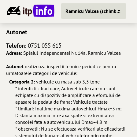
Ramnicu Valcea (schimba oras)
Autonet
Telefon:
0751 055 615
Adresa:
Splaiul Independentei Nr. 14a, Ramnicu Valcea
Autonet
realizeaza inspectii tehnice periodice pentru
urmatoarele categorii de vehicule:
Categoria 2:
vehicule cu masa sub 3,5 tone
* interdictii: Tractoare; Autovehicule care nu sunt
echipate cu dispozitiv de amplificare a efortului de
apasare la pedala de frana; Vehicule tractate
* limitari: Inaltime maxima autovehicul Hmax=3 m;
Distanta maxima intre axa spate si extremitatea
consolei fata a autovehiculului Dmax=4.8 m
* observatii: Nu se efectueaza verificari ale eficacitatii
sistemului de franare al vehiculelor prin probe