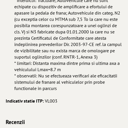
* interdictii: Tractoare; Autovehicule care nu sunt
echipate cu dispozitiv de amplificare a efortului de
apasare la pedala de frana; Autovehicule din categ. N2
(cu exceptia celor cu MTMA sub 7,5 To la care nu este
posibila montarea corespunzatoare a unei oglinzi de
cls. V) si N3 fabricate dupa 01.01.2000 la care nu se
prezinta Certificatul de Conformitate care atesta
indeplinirea prevederilor Dir. 2003-97-CE ref. la campul
de vizibilitate sau nu exista marca de omologare pe
suportul oglinzilor (conf. RNTR-1, Anexa 3)
* limitari: Distanta maxima dintre prima si ultima axa a
vehiculului Lmax=8.7 m
* observatii: Nu se efectueaza verificari ale eficacitatii
sistemului de franare al vehiculelor prin probe
functionale in parcurs
Indicativ statie ITP:
VL003
Recenzii