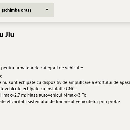
u (schimba oras)
u Jiu
e pentru urmatoarele categorii de vehicule:
ne
are nu sunt echipate cu dispozitiv de amplificare a efortului de apas
Autovehicule echipate cu instalatie GNC
cul Hmax=2.7 m; Masa autovehicul Mmax=3 To
 ale eficacitatii sistemului de franare al vehiculelor prin probe