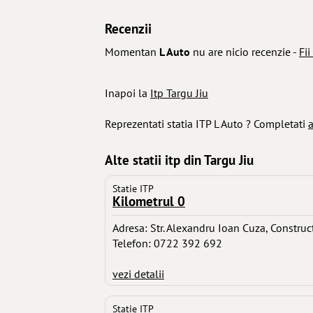
Recenzii
Momentan
L Auto
nu are nicio recenzie -
Fii
Inapoi la
Itp Targu Jiu
Reprezentati statia ITP L Auto ? Completati
a
Alte statii itp din Targu Jiu
Statie ITP
Kilometrul 0
Adresa: Str. Alexandru Ioan Cuza, Constructi
Telefon: 0722 392 692
vezi detalii
Statie ITP