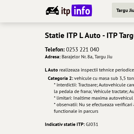
Targu Ji
Statie ITP
L Auto
- ITP Targ
Telefon:
0253 221 040
Adresa:
Barajelor Nr. 8a, Targu Jiu
L Auto
realizeaza inspectii tehnice periodic
Categoria 2:
vehicule cu masa sub 3,5 to
* interdictii: Tractoare; Autovehicule c
la pedala de frana; Vehicule tractate; 
* limitari: Inaltime maxima autovehi
* observatii: Nu se efectueaza verificari
functionale in parcurs
Indicativ statie ITP:
GJ031