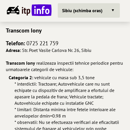
Sibiu (schimba oras)
Transcom Iony
Telefon:
0725 221 759
Adresa:
Str. Poet Vasile Carlova Nr. 26, Sibiu
Transcom Iony
realizeaza inspectii tehnice periodice pentru
urmatoarele categorii de vehicule:
Categoria 2:
vehicule cu masa sub 3,5 tone
* interdictii: Tractoare; Autovehicule care nu sunt
echipate cu dispozitiv de amplificare a efortului de
apasare la pedala de frana; Vehicule tractate;
Autovehicule echipate cu instalatie GNC
* limitari: Distanta minima intre fetele interioare ale
anvelopelor dmin=0.98 m
* observatii: Nu se efectueaza verificari ale eficacitatii
sistemului de franare al vehiculelor prin probe