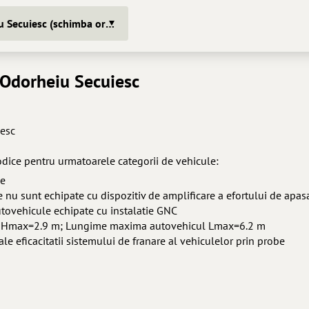
Odorheiu Secuiesc (schimba oras)
 Odorheiu Secuiesc
iesc
odice pentru urmatoarele categorii de vehicule:
ne
are nu sunt echipate cu dispozitiv de amplificare a efortului de apas
Autovehicule echipate cu instalatie GNC
cul Hmax=2.9 m; Lungime maxima autovehicul Lmax=6.2 m
 ale eficacitatii sistemului de franare al vehiculelor prin probe