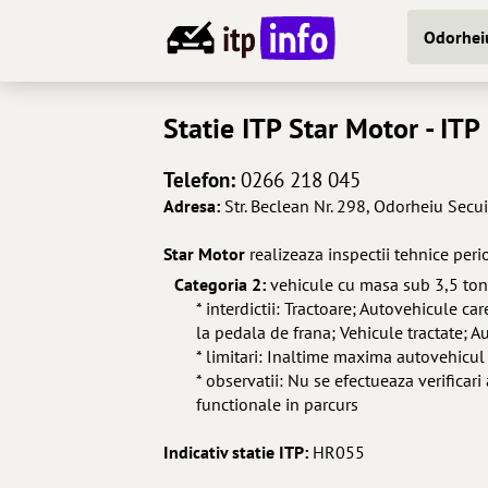
Statie ITP
Star Motor
- ITP
Telefon:
0266 218 045
Adresa:
Str. Beclean Nr. 298, Odorheiu Secu
Star Motor
realizeaza inspectii tehnice peri
Categoria 2:
vehicule cu masa sub 3,5 to
* interdictii: Tractoare; Autovehicule c
la pedala de frana; Vehicule tractate; 
* limitari: Inaltime maxima autovehi
* observatii: Nu se efectueaza verificari
functionale in parcurs
Indicativ statie ITP:
HR055