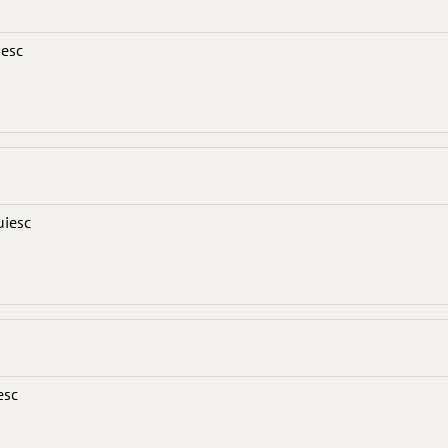
iesc
uiesc
esc