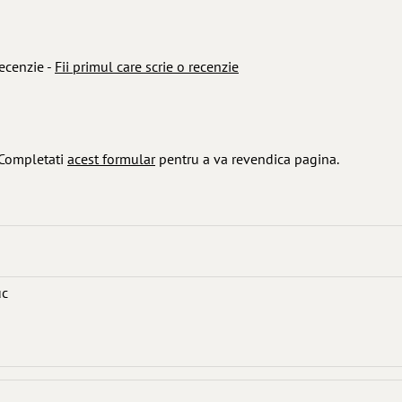
ecenzie -
Fii primul care scrie o recenzie
 Completati
acest formular
pentru a va revendica pagina.
uc