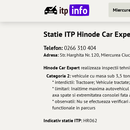
Miercure
Statie ITP
Hinode Car Expe
Telefon:
0266 310 404
Adresa:
Str. Harghita Nr. 120, Miercurea Ciuc
Hinode Car Expert
realizeaza inspectii tehn
Categoria 2:
vehicule cu masa sub 3,5 to
* interdictii: Tractoare; Vehicule tract
* limitari: Inaltime maxima autovehic
axa spate si extremitatea consolei fat
* observatii: Nu se efectueaza verificari
functionale in parcurs
Indicativ statie ITP:
HR062