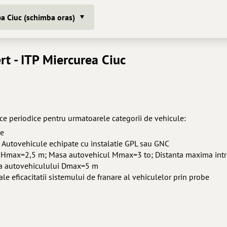
a Ciuc (schimba oras)
rt
- ITP Miercurea Ciuc
ice periodice pentru urmatoarele categorii de vehicule:
ne
ate; Autovehicule echipate cu instalatie GPL sau GNC
ul Hmax=2,5 m; Masa autovehicul Mmax=3 to; Distanta maxima intr
a a autovehiculului Dmax=5 m
 ale eficacitatii sistemului de franare al vehiculelor prin probe