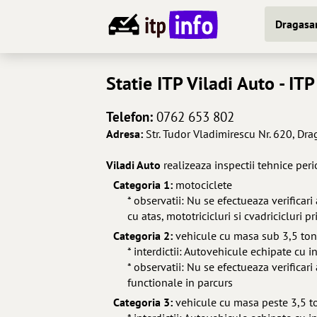
Dragasan
Statie ITP
Viladi Auto
- ITP
Telefon:
0762 653 802
Adresa:
Str. Tudor Vladimirescu Nr. 620, Dra
Viladi Auto
realizeaza inspectii tehnice per
Categoria 1:
motociclete
* observatii: Nu se efectueaza verificari
cu atas, mototricicluri si cvadricicluri 
Categoria 2:
vehicule cu masa sub 3,5 to
* interdictii: Autovehicule echipate cu 
* observatii: Nu se efectueaza verificari
functionale in parcurs
Categoria 3:
vehicule cu masa peste 3,5 t