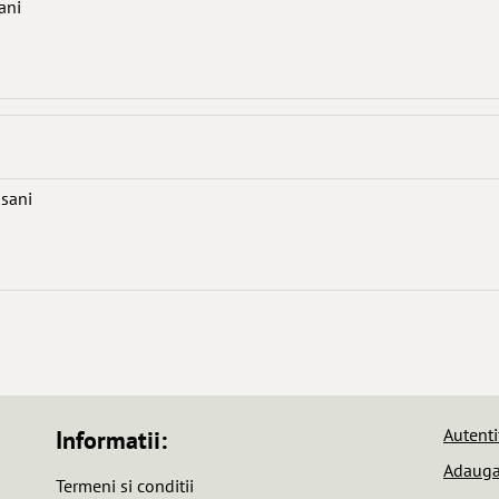
ani
asani
Autentif
Informatii:
Adauga 
Termeni si conditii