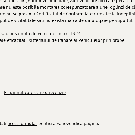
instalatie GNC; Autobuze articulate; Autovehicule din categ. N2 (cu
re nu este posibila montarea corespunzatoare a unei oglinzi de cl
re nu se prezinta Certificatul de Conformitate care atesta indeplin
mpul de vizibilitate sau nu exista marca de omologare pe suportul
ul sau ansamblu de vehicule Lmax=13 M
 ale eficacitatii sistemului de franare al vehiculelor prin probe
 -
Fii primul care scrie o recenzie
tati
acest formular
pentru a va revendica pagina.