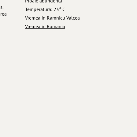
Ploaie abundenta
s.
Temperatura: 23° C
irea
Vremea in Ramnicu Valcea
Vremea in Romania