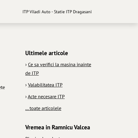
ITP Viladi Auto - Statie ITP Dragasani
Ultimele articole
›
Ce sa verifici la masina inainte
de ITP
›
Valabilitatea ITP
ete
›
Acte necesare ITP
... toate articolele
Vremea in Ramnicu Valcea