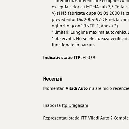
* interdictii: Autovehicule echipate cu 
exceptia celor cu MTMA sub 7,5 To la ca
V) si N3 fabricate dupa 01.01.2000 la ca
prevederilor Dir. 2003-97-CE ref. la ca
oglinzilor (conf. RNTR-1, Anexa 3)
* limitari: Lungime maxima autovehic
* observatii: Nu se efectueaza verificari
functionale in parcurs
Indicativ statie ITP:
VL039
Recenzii
Momentan
Viladi Auto
nu are nicio recenzie
Inapoi la
Itp Dragasani
Reprezentati statia ITP Viladi Auto ? Comple