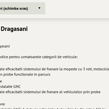
i (schimba oras)
 Dragasani
gasani
iodice pentru urmatoarele categorii de vehicule:
 ale eficacitatii sistemului de franare la mopede cu 3 roti, motocicl
prin probe functionale in parcurs
ne
instalatie GNC
 ale eficacitatii sistemului de franare al vehiculelor prin probe
one