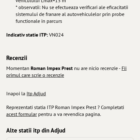
vehiculului Lmax=13 m
* observatii: Nu se efectueaza verificari ale eficacitatii
sistemului de franare al autovehiculelor prin probe
functionale in parcurs
Indicativ statie ITP:
VN024
Recenzii
Momentan
Roman Impex Prest
nu are nicio recenzie -
Fii
primul care scrie o recenzie
Inapoi la
Itp Adjud
Reprezentati statia ITP Roman Impex Prest ? Completati
acest formular
pentru a va revendica pagina.
Alte statii itp din Adjud